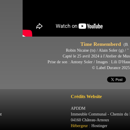
Time Rememberd
(B. 
Robin Nicaise (ts) / Alain Soler (g) /
"
Capté le 25 avril 2024 à l'Atelier de Mu
Prise de son : Antony Soler / Images : Lili D'Ha
© Label Durance 2025
Crédits Website
APDDM
t
Immeuble Communal - Chemin du 
04160 Château-Arnoux
Hébergeur
: Hostinger