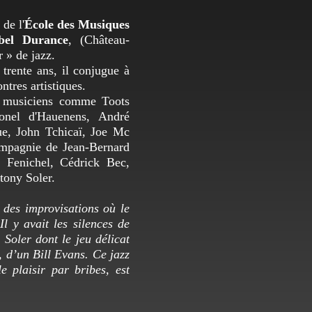
, de l'
École des Musiques
bel Durance
, (Château-
 » de jazz.
rente ans, il conjugue à
ntres artistiques.
e musiciens comme Toots
onel d'Hauenens, André
ue, John Tchicaï, Joe Mc
mpagnie de Jean-Bernard
e Fenichel, Cédrick Bec,
tony Soler.
 des improvisations où le
Il y avait les silences de
 Soler dont le jeu délicat
f, d’un Bill Evans. Ce jazz
le plaisir par bribes, est