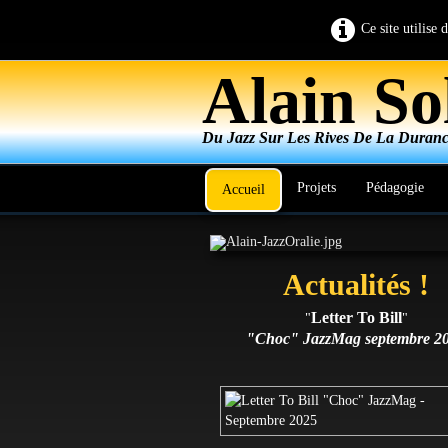
Ce site utilise
Alain
So
Du Jazz Sur Les Rives De La Durance
Projets
Pédagogie
Accueil
Actualités !
Letter To Bill
"
"
"Choc" JazzMag septembre 2