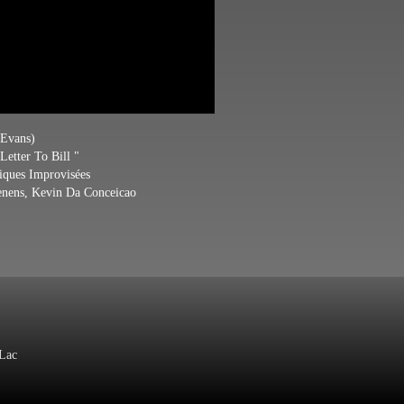
Evans)
 Letter To Bill "
siques Improvisées
uenens, Kevin Da Conceicao
Lac