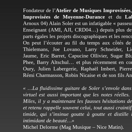
Fondateur de l’
Atelier de Musiques Improvisées
Improvisées de Moyenne-Durance
et du
La
Arnoux 04) Alain Soler est un infatigable « passeur
Enseignant (AMI, AJI, CRD04…) depuis plus de t
parts égales les projets discographiques et les renco
On peut l’écouter au fil du temps aux côtés d
Thielemans, Joe Lovano, Larry Schneider, Li
Jaume, Eric Barret, Capucine Ollivier, Sugar Bl
Phee, Barry Altschul… et plus récemment en co
Oury, Julien Labergerie, Raphaël Imbert, Pierr
Rémi Charmasson, Robin Nicaise et de son fils An
« …La fluidissime guitare de Soler s’envole dans
virtuel est aussi important que les notes réelles. 
Miles, il y a maintenant les fausses hésitations de
et retenu rappelle souvent celui, tout aussi crainti
timide, qui s’insinue goutte à goutte et distille 
intimidant de beauté…»
Michel Delorme (Mag Musique – Nice Matin).