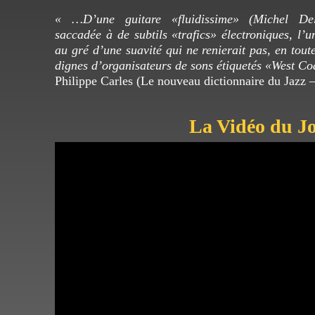
« …D’une guitare «fluidissime» (Michel De
saccadée à de subtils «trafics» électroniques, l’u
au gré d’une suavité qui ne renierait pas, en toute
dignes d’organisateurs de sons étiquetés «West C
Philippe Carles (Le nouveau dictionnaire du Jazz 
La Vidéo du Jo